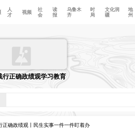
人
社
读
乌鲁木
时
文化润
地
疆
视频
才
会
报
齐
局
疆
州
践行正确政绩观学习教育
行正确政绩观丨民生实事一件一件盯着办