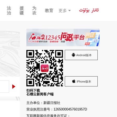
法
援
为
教育
更多
治
疆
农
Android版本
iPhone版本
扫码下载
石榴云新闻客户端
主办单位：新疆日报社
营业执照注册号：12650000457601957D
互联网新闻信息服务许可证：