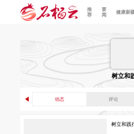
推
要
健康新
荐
闻
树立和
动态
评论
树立和践