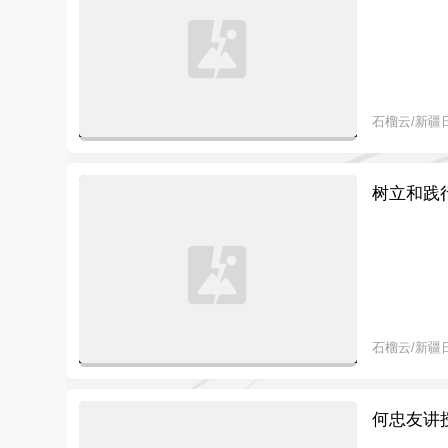
石榴云/新疆
树立和践
石榴云/新疆
何忠友讲