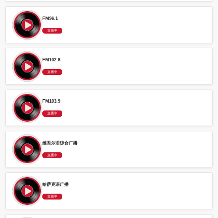
FM96.1
直播中
FM102.8
直播中
FM103.9
直播中
维吾尔语综合广播
直播中
哈萨克语广播
直播中