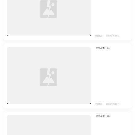
丝路视听
2026-03-26 11:34
《本色华年》（三）
丝路视听
2026-03-25 14:11
《本色华年》（二）