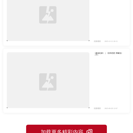
丝路视听
2025-12-13 20:15
《真实纪录》｜《百年巨匠·邓稼先》
（下）
丝路视听
2025-09-28 12:07
加载更多精彩内容