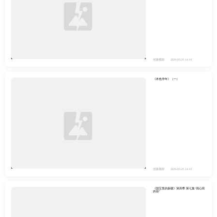
丝路视听
2026-03-25 14:10
《本色华年》（一）
丝路视听
2026-03-25 14:10
《国宝里的新疆》第四季 第七集“我心田
的你”