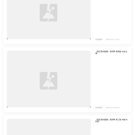
丝路视听
2025-12-17 11:05
《国宝里的新疆》第四季 第四集“自在之
城”
丝路视听
2025-12-16 10:50
《国宝里的新疆》第四季 第三集“来处与
归途”