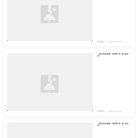
丝路视听
2025-12-15 11:51
《国宝里的新疆》第四季 第二集“极高
处”
丝路视听
2025-12-14 11:45
《国宝里的新疆》第四季 第一集“相见
欢”