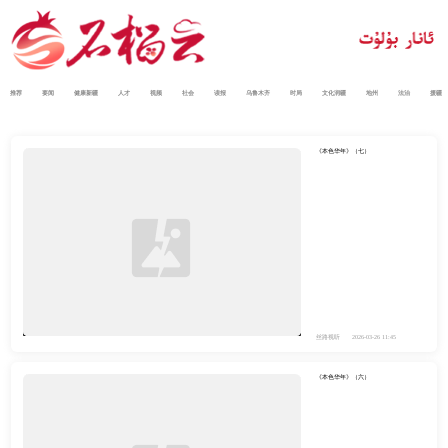
推荐
要闻
健康新疆
人才
视频
社会
读报
乌鲁木齐
时局
文化润疆
地州
法治
援疆
《本色华年》（七）
丝路视听
2026-03-26 11:45
《本色华年》（六）