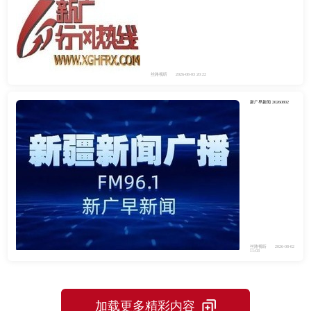
丝路视听
2026-08-03 20:22
新广早新闻 20260802
丝路视听
2026-08-02
11:03
加载更多精彩内容