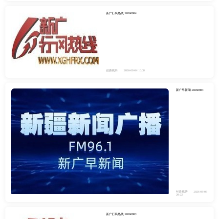
新广行风热线 20260804
丝路视听
2026-08-04 10:34
新广早新闻 20260803
丝路视听
2026-08-03
20:22
新广行风热线 20260803