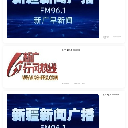
丝路视听
2026-08-08
14:30
新广行风热线 20260808
丝路视听
2026-08-08 14:29
新广早新闻 20260807