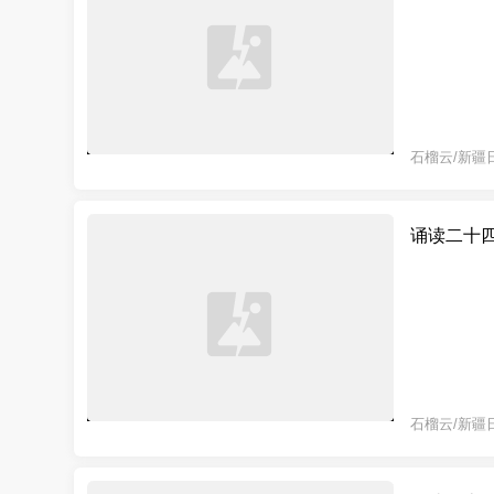
石榴云/新疆
诵读二十
石榴云/新疆