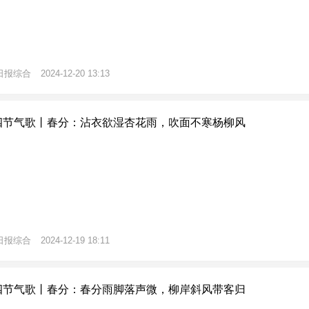
日报综合
2024-12-20 13:13
四节气歌丨春分：沾衣欲湿杏花雨，吹面不寒杨柳风
日报综合
2024-12-19 18:11
四节气歌丨春分：春分雨脚落声微，柳岸斜风带客归