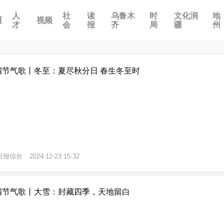
人
社
读
乌鲁木
时
文化润
地
疆
视频
才
会
报
齐
局
疆
州
四节气歌丨冬至：夏尽秋分日 春生冬至时
日报综合
2024-12-23 15:32
四节气歌丨大雪：封藏四季，天地留白