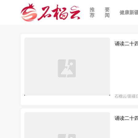
推
要
健康新
荐
闻
诵读二十
石榴云/新疆
诵读二十