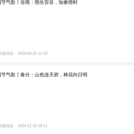
四节气歌丨谷雨：雨生百谷，知春惜时
日报综合
2024-04-25 12:43
四节气歌丨春分：山色连天碧，林花向日明
日报综合
2024-12-19 18:11