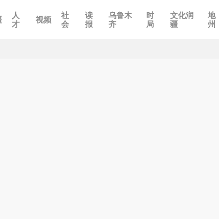
人
社
读
乌鲁木
时
文化润
地
疆
视频
才
会
报
齐
局
疆
州