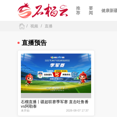
推
要
健康新
荐
闻
/
/
视频
直播
直播预告
石榴直播丨疆超联赛季军赛 直击吐鲁番
vs阿勒泰
未开始
2026-08-07 17:37