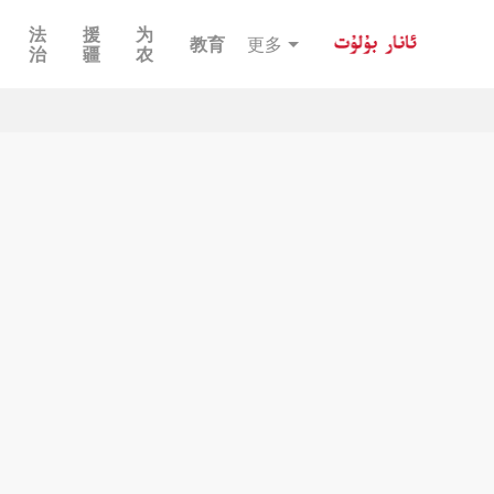
法
援
为
教育
更多
治
疆
农