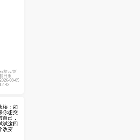
石榴云/新
疆日报
2026-08-05
12:42
夜读：如
果你想突
破自己，
试试这四
个改变