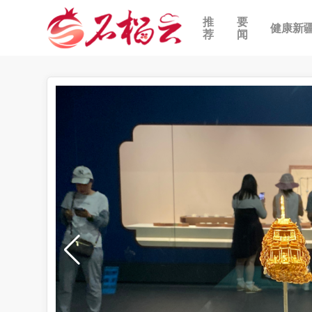
推
要
健康新
荐
闻