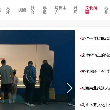
人
社
读
乌鲁木
时
文化润
地
疆
视频
才
会
报
齐
局
疆
州
家传一道椒麻鸡
这件织锦上的铭
文化润疆当有“造
东西南北绝活来新
乌鲁木齐文化中心