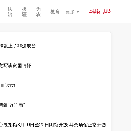
法
援
为
教育
更多
治
疆
农
咋就上了非遗展台
文写满家国情怀
血”功力
疆“连连看”
展览馆8月10日至20日闭馆升级 其余场馆正常开放