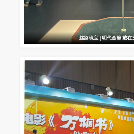
来新疆，看一场阿凡提再走