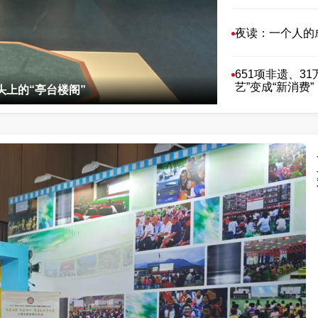
夜读：一个人的
651项非遗、3
艺”变成“新消费”
——别忘了那头小毛驴