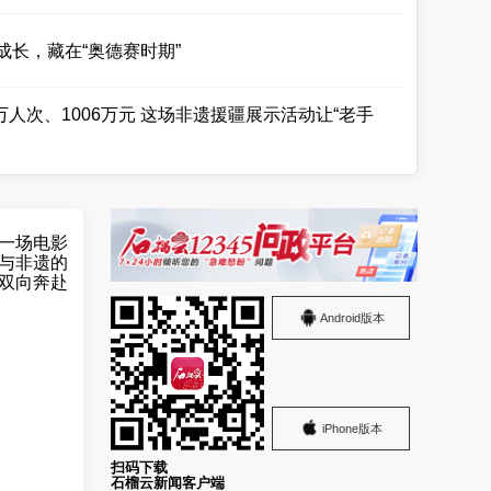
成长，藏在“奥德赛时期”
1万人次、1006万元 这场非遗援疆展示活动让“老手
丝路瑰宝 | 明代金簪 戴在头上的“亭台楼阁”
一场电影
与非遗的
双向奔赴
Android版本
iPhone版本
扫码下载
石榴云新闻客户端