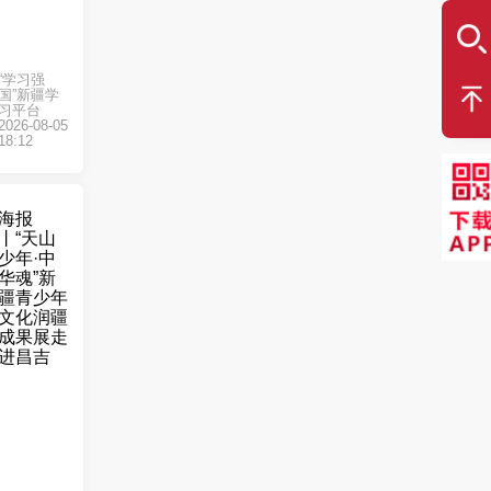
“学习强
国”新疆学
习平台
2026-08-05
18:12
海报
丨“天山
少年·中
华魂”新
疆青少年
文化润疆
成果展走
进昌吉