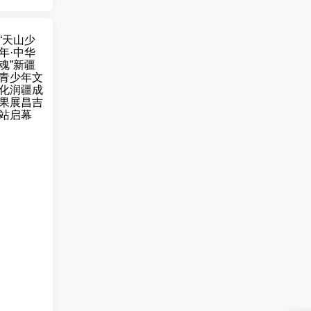
“天山少
年·中华
魂”新疆
青少年文
化润疆成
果展昌吉
站启幕