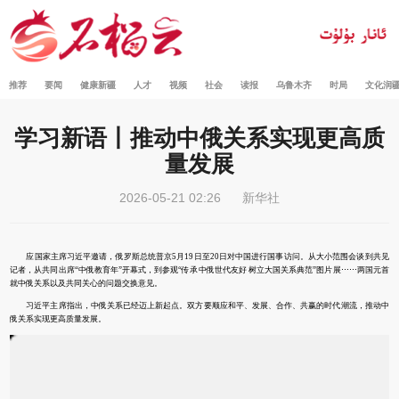
推荐
要闻
健康新疆
人才
视频
社会
读报
乌鲁木齐
时局
文化润
学习新语丨推动中俄关系实现更高质
量发展
2026-05-21 02:26
新华社
应国家主席习近平邀请，俄罗斯总统普京5月19日至20日对中国进行国事访问。从大小范围会谈到共见
记者，从共同出席“中俄教育年”开幕式，到参观“传承中俄世代友好 树立大国关系典范”图片展⋯⋯两国元首
就中俄关系以及共同关心的问题交换意见。
习近平主席指出，中俄关系已经迈上新起点。双方要顺应和平、发展、合作、共赢的时代潮流，推动中
俄关系实现更高质量发展。