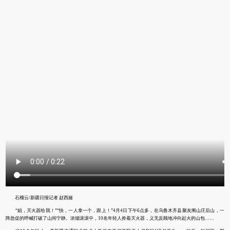
石榴云/新疆日报记者 赵西娅
“姐，灭火器给我！”“快，一人拿一个，跟上！”4月4日下午6点多，在乌鲁木齐县聚友阁山庄后山，一
阵急促的呼喊打破了山间宁静。浓烟滚滚中，10名年轻人拎着灭火器，义无反顾地冲向起火的山包……