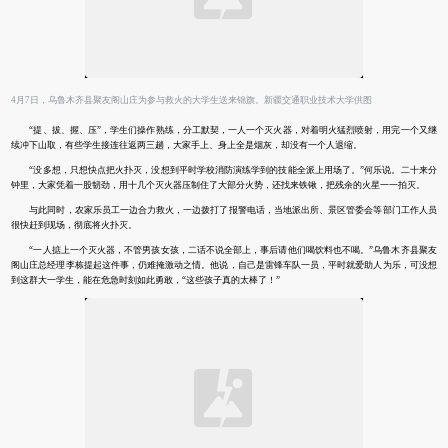
4月7日，乌鲁木齐县聚友阁山庄为参与救火的大学生送来锦旗。新疆交通职业技术大学供图
“提、拔、握、压”，学生们操作熟练，分工默契，一人一个灭火器，对着明火猛烈喷射，用完一个又继
续冲下山取，有些学生接连往返两三趟，大家手上、身上全是烟灰，却没有一个人退缩。
“没多想，只想快点把火扑灭，没想到平时学校消防演练学到的技能全派上用场了。”何乐说。二十来分
钟里，大家凭着一股韧劲，用十几个灭火器压制住了大部分火势，还找来铁锹，把残余的火星一一拍灭。
与此同时，农家乐员工一边合力救火，一边拨打了报警电话，当地派出所、景区管委会等部门工作人员
很快赶到现场，彻底将火扑灭。
“一人掂上一个灭火器，不管男孩女孩，二话不说全部上，事后请他们喝饮料也不喝。”乌鲁木齐县聚友
阁山庄总经理李栋提起这件事，仍难掩激动之情。他说，自己是雷锋车队一员，平时就爱助人为乐，可没想
到这群大一学生，能在危急时刻如此勇敢，“这些孩子真的太棒了！”