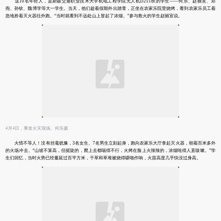
这10名年轻人，是新疆交通职业技术大学机电工程学院无人机D251班的学生——何乐、赵丽宣、郑
尧、孙钦、魏博学等大一学生。当天，他们趁着假期外出踏青，正坐在农家乐院里烧烤，看到农家乐员工着
急地拎着灭火器往外跑。“当时就看到不远处山上冒起了浓烟。”参与救火的学生赵丽宣说。
4月4日，事发火灾现场。何乐摄
火情不等人！没有丝毫犹豫，3名女生、7名男生立刻起身，跑向农家乐大厅拿起灭火器，朝着百米多外
的火场冲去。“山坡不算高，但挺陡的，爬上去都喘得不行，火烤在脸上火辣辣的，浓烟呛得人直咳嗽。”学
生们回忆，当时火势已经蔓延过百平方米，干草和草堆被烧得噼啪作响，火苗高度几乎快没过身高。