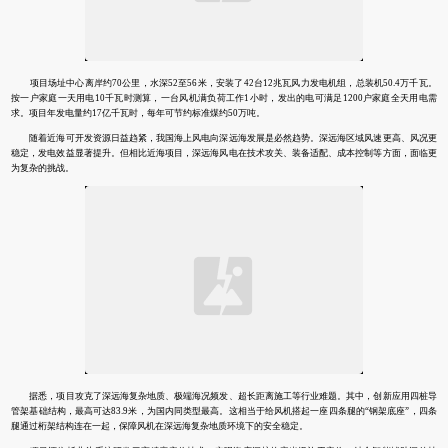
项目场址中心离岸约70公里，水深52至56米，安装了42台12兆瓦风力发电机组，总装机50.4万千瓦。
按一户家庭一天用电10千瓦时测算，一台风机满负荷工作1小时，发出的电可满足1200户家庭全天用电需
求。项目年发电量约17亿千瓦时，每年可节约标准煤约50万吨。
随着近海可开发资源日益趋紧，我国海上风电向深远海发展是必然趋势。深远海区域风速更高、风况更
稳定，发电效益显著提升。但相比近海项目，深远海风电在技术攻关、装备适配、成本控制等方面，面临更
为复杂的挑战。
据悉，项目攻克了深远海复杂地质、极端海况频发、超长距离施工等行业难题。其中，创新应用四桩导
管架基础结构，最高可达83.9米，为国内同类型最高。这相当于给风机搭起一座四条腿的“钢架底座”，四条
腿通过桁架结构连在一起，保障风机在深远海复杂地质环境下的安全稳定。