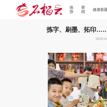
推
要
健康新
荐
闻
拣字、刷墨、拓印……
2026-0