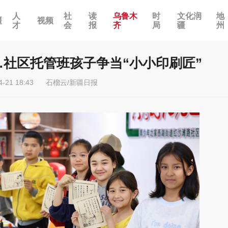
人
社
读
乌鲁木
时
文化润
地
疆
视频
才
会
报
齐
局
疆
州
社区托管班孩子争当“小小印刷匠”
4-21 18:43
石榴云/新疆日报