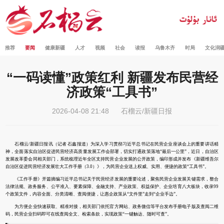
推荐
要闻
健康新疆
人才
视频
社会
读报
乌鲁木齐
时局
文化润
“一码读懂”政策红利 新疆发布民营经
济政策“工具书”
2026-04-08 21:48
石榴云/新疆日报
石榴云/新疆日报讯（记者 石鑫报道）为深入学习贯彻习近平总书记在民营企业座谈会上的重要讲话精
神，全面落实自治区促进民营经济高质量发展工作会部署，切实打通政策落地“最后一公里”，近日，自治区
发展改革委会同相关部门，系统梳理近年全区支持民营企业发展的公开政策，编印形成并发布《新疆维吾尔
自治区促进民营经济发展壮大工作手册（3.0）》，为民营企业送上权威、实用、便捷的政策“工具书”。
《工作手册》开篇摘编习近平总书记关于民营经济发展的重要论述，聚焦民营企业发展关键需求，整合
法律法规、政务服务、公平准入、要素保障、金融支持、产业政策、权益保护、企业培育八大板块，收录99
个政策文件，内容全面、分类清晰、查阅便捷，让惠企政策从“文件里”走到“企业手边”。
为方便企业快速获取、精准对接，相关部门依托官方网站、政务微信等平台发布手册电子版及查阅二维
码，民营企业扫码即可在线查阅全文、检索条款，实现政策“一键触达、随时可查”。