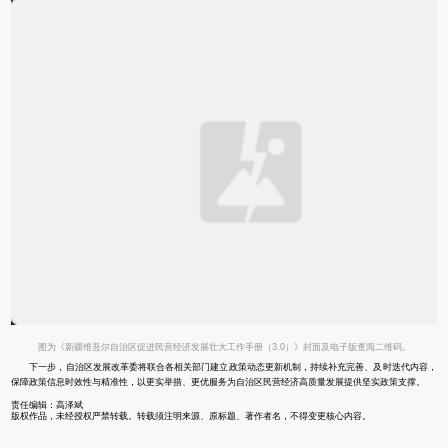
图为《新疆维吾尔自治区促进民营经济发展壮大工作手册（3.0）》封面及电子版查阅二维码。
下一步，自治区发展改革委将联合各相关部门建立政策动态更新机制，持续补充完善、及时迭代内容，
保障政策信息时效性与精准性，以更实举措、更优服务为自治区民营经济高质量发展提供坚实政策支撑。
责任编辑：高泽斌
版权作品，未经授权严禁转载。转载须注明来源、原标题、著作者名，不得变更核心内容。