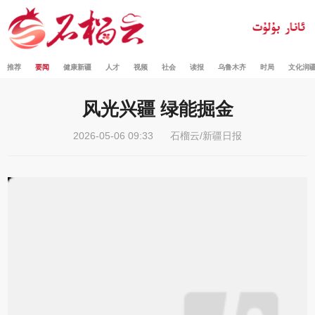
推荐
要闻
健康新疆
人才
视频
社会
读报
乌鲁木齐
时局
文化润
风光兴疆 绿能掘金
2026-05-06 09:33
石榴云/新疆日报