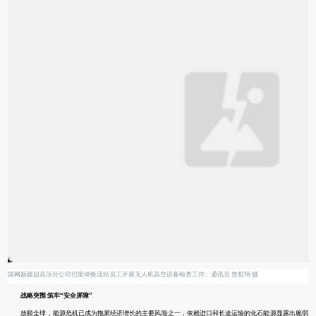
国网新疆超高压分公司巴里坤换流站员工开展无人机高空设备检查工作。通讯员 曾哲翔 摄
战略突围 筑牢“安全屏障”
放眼全球，能源危机已成为拖累经济增长的主要风险之一，依赖进口和长途运输的化石能源显露出脆弱