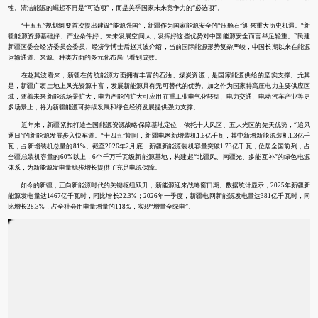
性。清洁能源的崛起不再是“可选项”，而是关乎国家未来竞争力的“必选项”。
“十五五”规划纲要首次提出建设“能源强国”，新疆作为国家能源安全的“压舱石”迎来重大历史机遇。“新
疆能源资源基础好、产业条件好、未来发展空间大，发挥好这些优势对中国能源安全而言举足轻重。”民建
新疆区委会经济委员会委员、经济学博士后赵其波介绍，当前国际能源形势复杂严峻，中国长期以来在能源
运输通道、来源、种类方面的多元化布局已看到成效。
在赵其波看来，新疆在传统能源方面拥有丰富的石油、煤炭资源，是国家能源供给的坚实支撑。尤其
是，新疆广袤土地上风光资源丰富，发展新能源具有无可替代的优势。加之作为国家特高压电力主要供应区
域，随着未来新能源场景扩大，电力产能的扩大可应用在重工业电气化转型、电力交通、电动汽车产业等更
多场景上，将为新疆能源可持续发展和绿色经济发展提供强力支撑。
近年来，新疆紧扣打造全国能源资源战略保障基地定位，依托十大风区、五大光区的先天优势，“追风
逐日”的新能源发展步入快车道。“十四五”期间，新疆电网新增装机1.6亿千瓦，其中新增新能源装机1.3亿千
瓦，占新增装机总量的81%。截至2026年2月底，新疆新能源装机容量突破1.73亿千瓦，位居全国前列，占
全疆总装机容量的60%以上，6个千万千瓦级新能源基地，构建起“北疆风、南疆光、多能互补”的绿色电源
体系，为新能源发电量稳步增长提供了充足电源保障。
如今的新疆，正向新能源时代的关键枢纽跃升，新能源迎来战略窗口期。数据统计显示，2025年新疆新
能源发电量达1467亿千瓦时，同比增长22.3%；2026年一季度，新疆电网新能源发电量达381亿千瓦时，同
比增长28.3%，占全社会用电量增量的118%，实现“增量全绿电”。