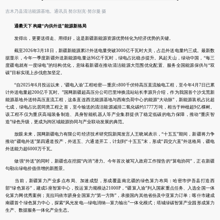
吉木乃县清洁能源基地。通讯员 努尔别克·努尔曼 摄
通衢天下 构建“内供外送”能源新格局
发得出，更要送得走、用得好，这是新疆新能源资源优势转化为经济优势的关键。
截至2026年3月18日，新疆新能源累计外送电量突破3000亿千瓦时大关，占总外送电量约三成。最新数
据显示，今年一季度新疆外送新能源电量达96亿千瓦时，绿电占比稳步提升。风起天山，绿动中国，“每三
度疆电就有一度绿电”的结构优化，意味着新疆在推动清洁能源大范围优化配置、服务全国能源保供与“双
碳”目标实现上步伐愈加坚定。
“自2025年6月投运以来，‘疆电入渝’工程哈密—重庆±800千伏特高压直流输电工程，至今年4月7日已累
计外送电量超200亿千瓦时。”国网新疆超高压分公司巴里坤换流站站长李源升介绍，作为我国首个沙戈荒新
能源基地外送特高压直流工程，这条直连西北能源基地与西南负荷中心的能源“大动脉”，新能源装机占比超
七成，绿电占比居同类工程之首，至今输送的清洁能源减排二氧化碳约1777万吨，相当于种植超9亿棵树。
该工程不仅为重庆高端装备制造、具身智能机器人等产业集群提供了稳定低碳的电力保障，推动“重庆智
造”绿色升级，更成为跨区域能源协同与产业联动发展的典范。
放眼未来，国网新疆电力有限公司经济技术研究院新闻发言人王晓斌表示，“十五五”期间，新疆将力争
推动“疆电外送”第四通道投产，外送五、六通道开工，计划到“十五五”末，形成“四交六直”外送格局，疆电
外送能力超6000万千瓦。
做强“外送”的同时，新疆也在挖掘“内消”潜力。今年首次被写入政府工作报告的“算电协同”，正在新疆
勾勒出绿电价值倍增的新图景。
当前，新疆算力产业多点布局、加速成型，形成覆盖南北疆的绿色算力布局：哈密市伊吾县打造西
部“绿色算谷”，建成5座智算中心，投运算力规模达21000P，“疆算入渝”列入国家重点任务、入选全国一体
化算力网优秀案例；克拉玛依市跻身全国算力“第一方阵”，承接国内其他省份及中亚算力订单；喀什市建成
南疆首个绿色算力中心，探索“风光发电—绿电消纳—算力输出”一体化模式；塔城绿碳智算产业园形成算力
生产、数据服务一体化产业生态。