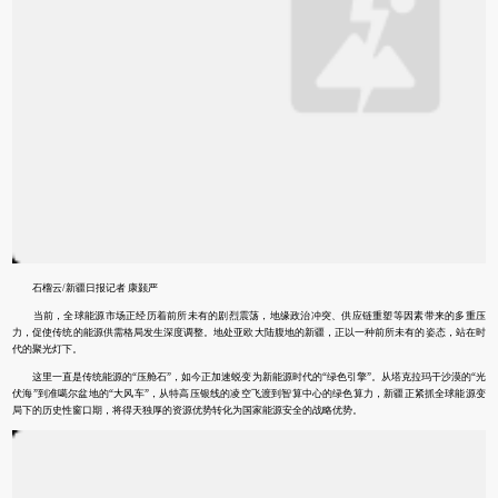
石榴云/新疆日报记者 康颢严
当前，全球能源市场正经历着前所未有的剧烈震荡，地缘政治冲突、供应链重塑等因素带来的多重压
力，促使传统的能源供需格局发生深度调整。地处亚欧大陆腹地的新疆，正以一种前所未有的姿态，站在时
代的聚光灯下。
这里一直是传统能源的“压舱石”，如今正加速蜕变为新能源时代的“绿色引擎”。从塔克拉玛干沙漠的“光
伏海”到准噶尔盆地的“大风车”，从特高压银线的凌空飞渡到智算中心的绿色算力，新疆正紧抓全球能源变
局下的历史性窗口期，将得天独厚的资源优势转化为国家能源安全的战略优势。