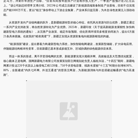
足马力，冲刺今年的生产目标。“目前车间按年度排产计划有序投入生产，一季度产值预计在2亿元以
上。”该公司副总经理李文博介绍。2022年公司成立后建设了新能源高端装备制造产业基地，目前不仅实现
总产能1000万千瓦，更以“链主”身份带动上下游企业集聚，产业体系日益完善，为木垒绿色发展注入强劲动
能。
从资源开发向产业链构建的跃升，是新疆能源转型的核心特征。依托风光资源与区位优势，新疆正通过
一系列产业支持政策，将自然资源转化为产业优势。2025年，新疆印发《关于提高新能源发展韧性 加快构
建新型电力系统的通知》，从完善产业政策、稳定市场预期、优化营商环境等多维度协同发力，提出6方面
21条具体措施。在政策的“精准滴灌”下，新疆正实现从资源富集地向能源新枢纽的跨越。
“能源强国”建设，提出要着力构建新型电力系统，加快智能电网建设，发展新型储能，扩大绿电应用。
伴随能源结构根本性变革，目前新疆已基本形成多能互补、区域协调的绿色能源供应体系。
而这一体系的形成，离不开坚强电网的支撑。新能源要实现大规模并网、高效输送及大范围优化配置，
核心载体正是电网。国网新疆电力有限公司发展策划部主网规划处负责人杨桂兴说，“十四五”期间，新疆电
网累计投运220千伏及以上输变电工程528项，750千伏变电容量、线路长度较“十三五”时期分别增长90%、
80%，全面建成“内供七环网、外送五通道”的坚强主网架，为新能源消纳与外送搭建起畅通的“电力高速
路”。