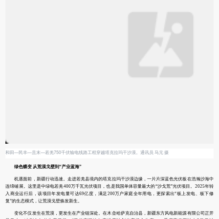
和田—民丰—且末—若羌750千伏输电线路工程穿越塔克拉玛干沙漠。通讯员 马元 摄
绿色蝶变 从荒漠戈壁到“产业蓝海”
机遇面前，新疆行动迅速。走进若羌县境内的塔克拉玛干沙漠边缘，一片片深蓝色光伏板在浩瀚沙海中
连绵铺展。这里是中绿电若羌400万千瓦光伏项目，也是我国单体容量最大的“沙戈荒”光伏项目。2025年转
入商业运行后，该项目年发电量可达69亿度，满足200万户家庭全年用电，更探索出“板上发电、板下修
复”的生态模式，让荒漠戈壁焕发新生。
变化不仅发生在荒漠，更发生在产业链深处。在木垒哈萨克自治县，新疆东方风电新能源有限公司正开