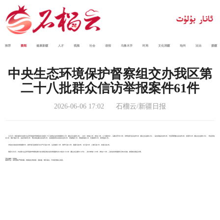
推荐
要闻
健康新疆
人才
视频
社会
读报
乌鲁木齐
时局
文化润疆
地州
法治
援疆
中央生态环境保护督察组交办我区第
二十八批群众信访举报案件61件
2026-06-06 17:02
石榴云/新疆日报
6月6日，我区接到中央第七生态环境保护督察组交办的第二十八批群众信访举报案件61件（重点关注案件2件），其中：来电42件，来信19件。61件案件中，乌鲁木齐市29件、伊犁哈萨克自治州5件（重点关注案件1件）、昌吉回族自治州4件、巴音郭楞蒙古自治州4件、哈密市3件（重点关注案件1件）、阿克苏地
区3件、喀什地区3件、克拉玛依市2件、博尔塔拉蒙古自治州2件、克孜勒苏柯尔克孜自治州2件、塔城地区1件、阿勒泰地区1件、吐鲁番市1件、和田地区1件。
本批交办的信访举报案件中，按环境污染类型分为大气污染20件、生态破坏13件、噪声污染10件、固废污染8件、水污染5件、土壤污染1件、其他污染4件。
截至6月6日，中央第七生态环境保护督察组累计交办我区群众信访举报案件共28批次1464件（重点关注案件102件），其中来电1190件，来信274件。上述信访举报案件已转办当地，按照相关规定办理。
责任编辑：何艳红
版权作品，未经授权严禁转载。转载须注明来源、原标题、著作者名，不得变更核心内容。