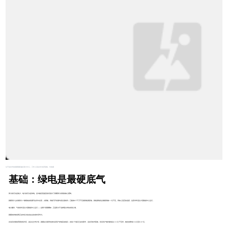
位于昌吉市的新疆国际融合算力中心，工作人员在IDC机房巡检。何龙摄
基础：绿电是最硬底气
算力的尽头是电力，电力的尽头是绿电。这句被反复提及的话道出了新疆算力发展的核心逻辑。
新疆凭什么发展算力？最硬核的答案写在风与光里，太阳能、风能可开发量均居全国前列，已建成6个千万千瓦级新能源基地，新能源装机总规模突破1.7亿千瓦。再加上适宜的温度，这里非常适合大型数据中心运行。
电力廉价、气候条件适合大型数据中心运行——这两个要素叠加，正是算力产业梦寐以求的发展土壤。
新疆的绿电优势正在转化为实实在在的成本竞争力。
自治区发展改革委党组书记、副主任文华介绍，新疆在全国率先推出多用户绿电直连项目，首批2个项目已在哈密市、克拉玛依市落地，综合到户电价最低达0.31元/千瓦时，较此前降低0.04元至0.07元。