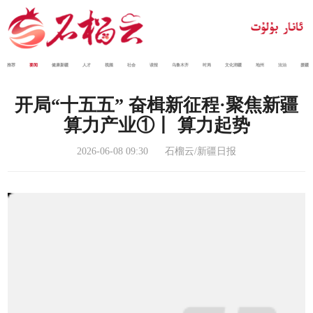
推荐
要闻
健康新疆
人才
视频
社会
读报
乌鲁木齐
时局
文化润疆
地州
法治
援疆
开局“十五五” 奋楫新征程·聚焦新疆
算力产业①丨 算力起势
2026-06-08 09:30
石榴云/新疆日报