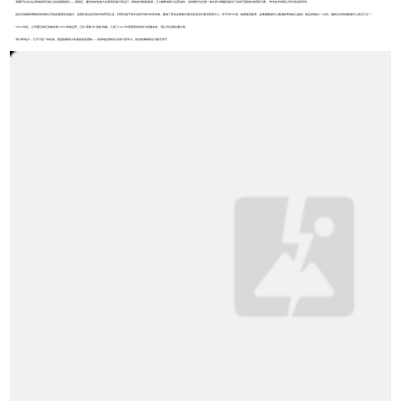
“新疆可以走出以算电协同为核心的发展新路径——用稳定、廉价的绿色电力支撑高性能计算运行，既有效消纳新能源，又大幅降低算力运营成本。这种模式为全国一体化算力网建设提供了具有可复制性的西部方案。”华为技术有限公司代表这样评价。
克拉玛依碳和网络科技有限公司的实践更具说服力。这家扎根克拉玛依市的民营企业，利用当地干燥冷凉的气候与丰富绿电，建成了西北首家板式液冷及浸没式液冷智算中心，年平均PUE值（电源使用效率，是衡量数据中心能源效率的核心指标）稳定控制在1.1以内，能耗仅为传统数据中心的五分之一。
“2024年起，公司通过绿证采购实现100%绿电运营，已从‘零碳’向‘负碳’跨越，入选了2025年度国家绿色算力设施名单。”该公司总裁金谦介绍。
“算力即电力”，它不只是一种比喻，更是新疆算力发展的底层逻辑——把绿电优势转化为算力竞争力，把自然禀赋转化为数字资产。