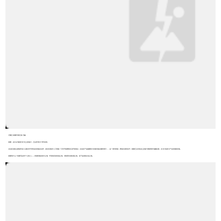
石榴云/新疆日报记者 石鑫
新疆，这片以“能源大区”定义的地方，正在用“算力”书写未来。
自治区党政主要领导深入乌鲁木齐市和昌吉回族自治州，就全区推进“人工智能+”工作开展调研并召开座谈会；自治区产业援疆算力供需对接会顺利举行……这一系列举措，释放出强烈信号：新疆正以空前决心抢抓“东数西算”战略机遇，全力打造算力产业发展新高地。
新疆凭什么？答案写在四个“之地”上——资源富集的潜力之地、环境优良的优选之地、东联西出的机遇之地、实干奋进的兴业之地。