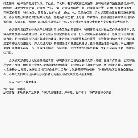
排查整治，确保险情隐患早发现、早处置、早化解。要加强灾害监测预警，及时精准发布预报预警信息和风
险提示，确保预警信息第一时间到户到人、第一时间得到响应、第一时间有效处置。要做好应急救援准备，
完善工作预案，强化抢险力量预置，做好交通、通信、电力等应急保障，切实提高应急处置和现场救援能
力。各级党委政府要坚决扛起政治责任，主要负责同志要守土尽责、靠前指挥，自治区防总和有关部门要协
调联动、各司其职，推动各项防汛措施落到基层一线，全力维护各族群众生命财产安全和社会大局稳定。
会议研究贯彻落实中央关于加强新时代社会工作的部署要求，强调要坚持党对社会工作的全面领导，统
筹高质量发展和高效能治理，着力营造安全稳定的社会环境、打牢坚实稳固的基层基础、凝聚充满活力的社
会力量。要持续拓展深化新兴领域党的建设，推进党的组织覆盖和工作覆盖，引导新兴领域各类组织和群体
坚定不移听党话跟党走，深入推进党建引领基层治理和基层政权建设，提升基层治理整体效能，用心用情用
力做好凝聚服务群众工作，扎实推进信访工作法治化，抓好矛盾纠纷排查化解，更好回应群众关切、维护群
众利益。
会议研究加强边境地区基层党建工作，强调要压实边境地区各级党委（党组）党建工作责任，切实加强
思想政治引领，增强基层党组织政治功能和组织功能。要持续深化强边固防行动，坚决维护边境安全稳定，
扎实推进兴边富民，改善边境地区群众生产生活条件，弘扬爱国守边精神，引领边境地区各族群众团结奋
斗，不断把党的政治优势和组织优势转化为边境地区发展优势和治理效能。
会议还研究了其他事项。
责任编辑：侯惠燕
版权作品，未经授权严禁转载。转载须注明来源、原标题、著作者名，不得变更核心内容。