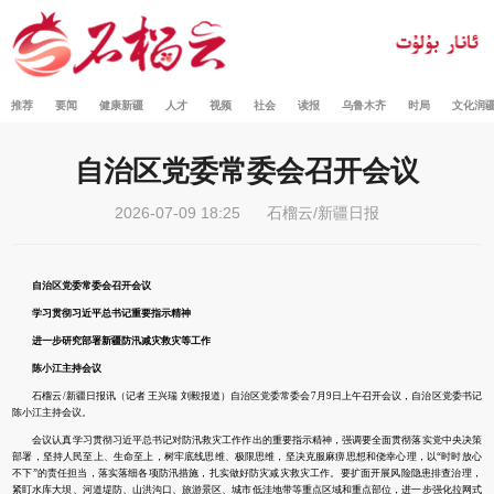
推荐
要闻
健康新疆
人才
视频
社会
读报
乌鲁木齐
时局
文化润
自治区党委常委会召开会议
2026-07-09 18:25
石榴云/新疆日报
自治区党委常委会召开会议
学习贯彻习近平总书记重要指示精神
进一步研究部署新疆防汛减灾救灾等工作
陈小江主持会议
石榴云/新疆日报讯（记者 王兴瑞 刘毅报道）自治区党委常委会7月9日上午召开会议，自治区党委书记
陈小江主持会议。
会议认真学习贯彻习近平总书记对防汛救灾工作作出的重要指示精神，强调要全面贯彻落实党中央决策
部署，坚持人民至上、生命至上，树牢底线思维、极限思维，坚决克服麻痹思想和侥幸心理，以“时时放心
不下”的责任担当，落实落细各项防汛措施，扎实做好防灾减灾救灾工作。要扩面开展风险隐患排查治理，
紧盯水库大坝、河道堤防、山洪沟口、旅游景区、城市低洼地带等重点区域和重点部位，进一步强化拉网式